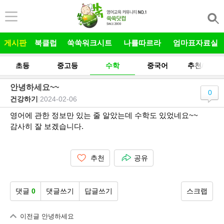
본문 바로가기
게시판
북클럽
쑥쑥워크시트
나를따르라
엄마표자료실
초등
중고등
수학
중국어
추천/후기
안녕하세요~~
0
건강하기
|
2024-02-06
영어에 관한 정보만 있는 줄 알았는데 수학도 있었네요~~
감사히 잘 보겠습니다.
추천
공유
댓글
0
댓글쓰기
답글쓰기
스크랩
이전글
안녕하세요