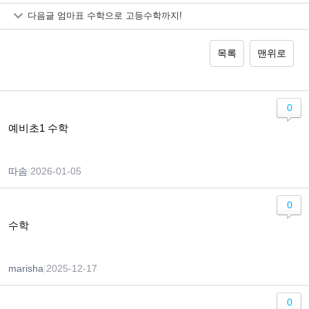
다음글
엄마표 수학으로 고등수학까지!
목록
맨위로
0
예비초1 수학
따솜
|
2026-01-05
0
수학
marisha
|
2025-12-17
0