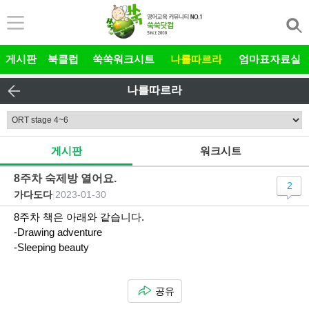
본문 바로가기
게시판
북클럽
쑥쑥워크시트
나를따르라
엄마표자료실
나를따르라
게시판
워크시트
8주차 숙제방 열어요.
2
가다도다
|
2023-01-30
8주차 책은 아래와 같습니다.
-Drawing adventure
-Sleeping beauty
공유