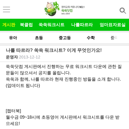
본문 바로가기
게시판
북클럽
쑥쑥워크시트
나를따르라
엄마표자료실
유아
초등
중고등
수학
중국어
나를 따르라? 쑥쑥 워크시트? 이게 무엇인가요!
운영자
|
2013-12-12
쑥쑥닷컴 게시판에서 진행하는 무료 워크시트 다운에 관한 질
문들이 많으셔서 공지를 올립니다.
쑥쑥과 함께, 나를 따르라 현재 진행중인 방들을 소개 합니다.
(업데이트 됩니다)
[챕터북]
월수금 09~18시에 초등영어 게시판에서 워크시트를 다운 받
으세요!