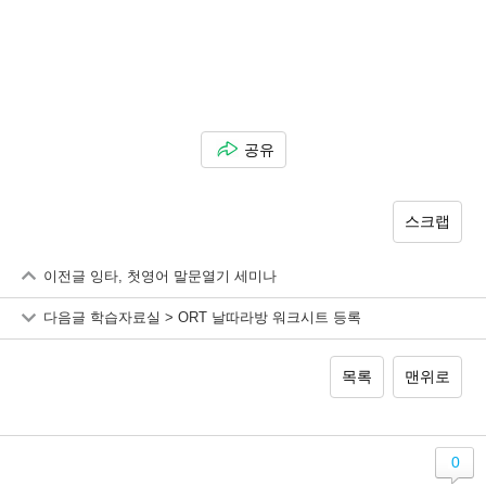
공유
스크랩
이전글
잉타, 첫영어 말문열기 세미나
다음글
학습자료실 > ORT 날따라방 워크시트 등록
목록
맨위로
0