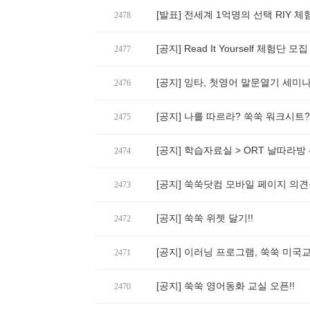
[발표] 전세계 1억명의 선택 RIY 
2478
[공지] Read It Yourself 체험단 모집
2477
[공지] 잉타, 첫영어 말문열기 세미
2476
[공지] 나를 따르라? 쑥쑥 워크시트
2475
[공지] 학습자료실 > ORT 날따라방
2474
[공지] 쑥쑥닷컴 모바일 페이지 의견
2473
[공지] 쑥쑥 위젯 달기!!
2472
[공지] 이러닝 프로그램, 쑥쑥 미국
2471
[공지] 쑥쑥 영어동화 교실 오픈!!
2470