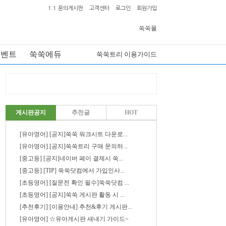
1:1 문의게시판
고객센터
로그인
회원가입
쑥쑥몰
이벤트
쑥쑥에듀
쑥쑥트리 이용가이드
게시판공지
추천글
HOT
[유아영어] [공지]쑥쑥 워크시트 다운로...
[유아영어] [공지]쑥쑥트리 구매 문의하...
[중고등] [공지]네이버 페이 결제시 쑥...
[중고등] [TIP] 쑥쑥닷컴에서 가입인사...
[초등영어] [질문전 확인 필수]쑥쑥닷컴 ...
[초등영어] [공지]쑥쑥 게시판 활동 시 ...
[추천후기] [이용안내] 추천&후기 게시판...
[유아영어] ☆유아게시판 새내기 가이드~