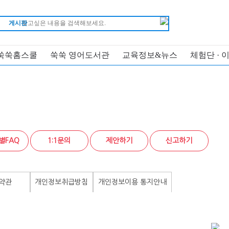
게시판
쑥쑥홈스쿨
쑥쑥 영어도서관
교육정보&뉴스
체험단 · 
별FAQ
1:1문의
제안하기
신고하기
약관
개인정보취급방침
개인정보이용 통지안내