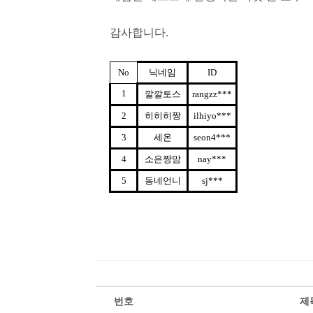
감사합니다.
No
닉네임
ID
1
깔깔토스
rangzz***
2
히히히짱
ilhiyo***
3
세온
seon4***
4
소은짱맘
nay***
5
동네언니
sj***
번호
제