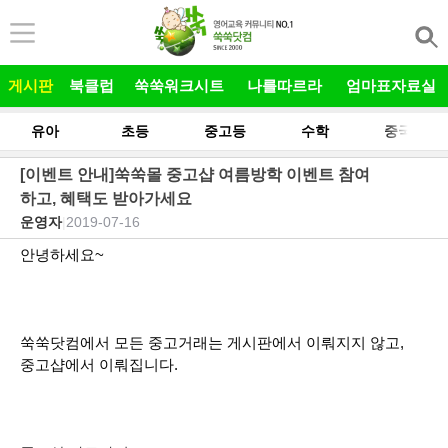
본문 바로가기
게시판
북클럽
쑥쑥워크시트
나를따르라
엄마표자료실
유아
초등
중고등
수학
중국어
[이벤트 안내]쑥쑥몰 중고샵 여름방학 이벤트 참여
하고, 혜택도 받아가세요
운영자
|
2019-07-16
안녕하세요~
쑥쑥닷컴에서 모든 중고거래는 게시판에서 이뤄지지 않고,
중고샵에서 이뤄집니다.