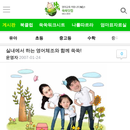
본문 바로가기
게시판
북클럽
쑥쑥워크시트
나를따르라
엄마표자료실
유아
초등
중고등
수학
중국어
실내에서 하는 영어체조와 함께 쑥쑥!
0
운영자
|
2007-01-24