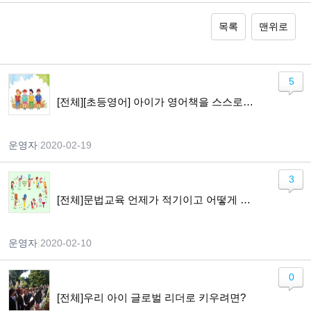
목록
맨위로
5
[전체][초등영어] 아이가 영어책을 스스로 읽기까지
운영자
|
2020-02-19
3
[전체]문법교육 언제가 적기이고 어떻게 가르쳐야 하나요?
운영자
|
2020-02-10
0
[전체]우리 아이 글로벌 리더로 키우려면?