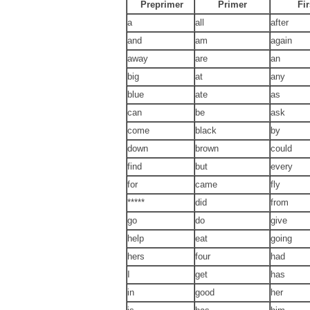
Preprimer
Primer
Fir
a
all
after
and
am
again
away
are
an
big
at
any
blue
ate
as
can
be
ask
come
black
by
down
brown
could
find
but
every
for
came
fly
*****
did
from
go
do
give
help
eat
going
hers
four
had
I
get
has
in
good
her