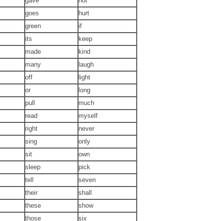
gave
hot
goes
hurt
green
if
its
keep
made
kind
many
laugh
off
light
or
long
pull
much
read
myself
right
never
sing
only
sit
own
sleep
pick
tell
seven
their
shall
these
show
those
six