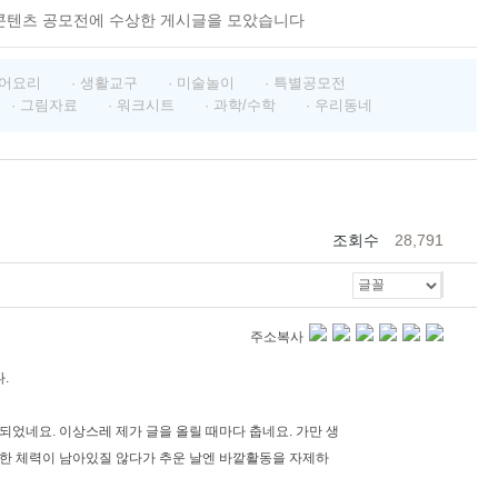
콘텐츠 공모전에 수상한 게시글을 모았습니다
영어요리
· 생활교구
· 미술놀이
· 특별공모전
· 그림자료
· 워크시트
· 과학/수학
· 우리동네
조회수
28,791
주소복사
.
되었네요. 이상스레 제가 글을 올릴 때마다 춥네요. 가만 생
만한 체력이 남아있질 않다가 추운 날엔 바깥활동을 자제하