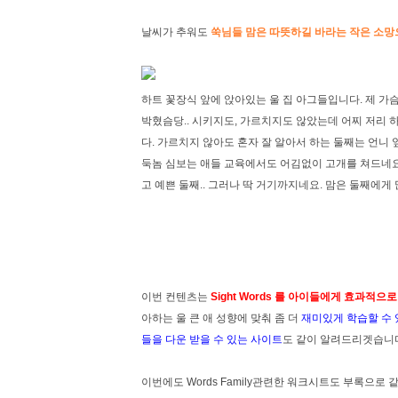
날씨가 추워도
쑥님들 맘은 따뜻하길 바라는 작은 소
하트 꽃장식 앞에 앉아있는 울 집 아그들입니다. 제 가
박혔슴당.. 시키지도, 가르치지도 않았는데 어찌 저리 
다. 가르치지 않아도 혼자 잘 알아서 하는 둘째는 언니
둑놈 심보는 애들 교육에서도 어김없이 고개를 쳐드네요.
고 예쁜 둘째.. 그러나 딱 거기까지네요. 맘은 둘째에게
이번 컨텐츠는
Sight Words 를 아이들에게 효과적으
아하는 울 큰 애 성향에 맞춰 좀 더
재미있게 학습할 수 
들을 다운 받을 수 있는 사이트
도 같이 알려드리겟습니
이번에도 Words Family관련한 워크시트도 부록으로 