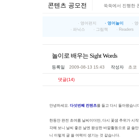
콘텐츠 공모전
쑥쑥에서 진행한 
· 영어편지
· 영어놀이
· 
· 파닉스
· 그림책
· Readers
놀이로 배우는 Sight Words
등록일
2009-08-13 15:43
작성자
초코
댓글(14)
안녕하세요.
다섯번째 컨텐츠
를 들고 다시 돌아왔습니다
한동안 완전 초여름 날씨이더만, 다시 꽃샘 추위가 시작
각해 보니 날씨 좋은 날엔 왕성한 바깥활동으로 글 쓸
니 이렇게 글 쓸 여력이 생기는 것 같습니다.