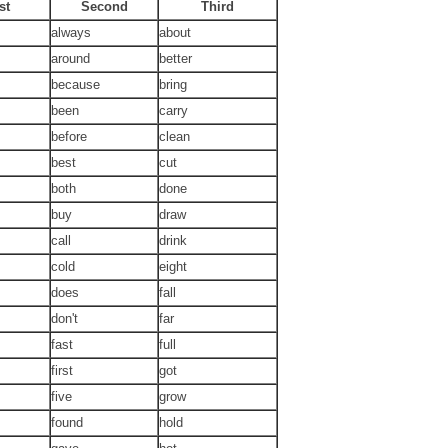
st
Second
Third
always
about
around
better
because
bring
been
carry
before
clean
best
cut
both
done
buy
draw
call
drink
cold
eight
does
fall
don't
far
fast
full
first
got
five
grow
found
hold