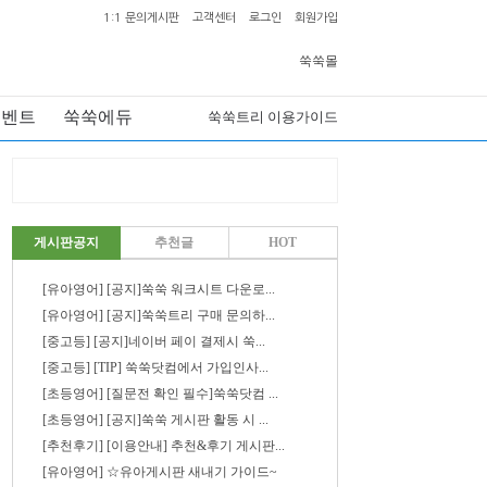
1:1 문의게시판
고객센터
로그인
회원가입
쑥쑥몰
이벤트
쑥쑥에듀
쑥쑥트리 이용가이드
게시판공지
추천글
HOT
[유아영어] [공지]쑥쑥 워크시트 다운로...
[유아영어] [공지]쑥쑥트리 구매 문의하...
[중고등] [공지]네이버 페이 결제시 쑥...
[중고등] [TIP] 쑥쑥닷컴에서 가입인사...
[초등영어] [질문전 확인 필수]쑥쑥닷컴 ...
[초등영어] [공지]쑥쑥 게시판 활동 시 ...
[추천후기] [이용안내] 추천&후기 게시판...
[유아영어] ☆유아게시판 새내기 가이드~