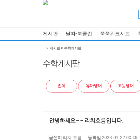
게시판
날따·북클럽
쑥쑥워크시트
>
>
게시판
수학게시판
수학게시판
전체
유아영어
초등영어
안녕하세요~~ 리치흐름입니다.
글쓴이
리치 흐름
등록일
2023-01-22 00:49