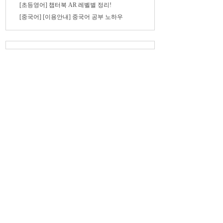
[초등영어] 챕터북 AR 레벨별 정리!
[중국어] [이용안내] 중국어 공부 노하우