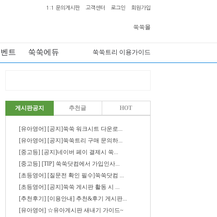
1:1 문의게시판
고객센터
로그인
회원가입
쑥쑥몰
이벤트
쑥쑥에듀
쑥쑥트리 이용가이드
게시판공지
추천글
HOT
[유아영어] [공지]쑥쑥 워크시트 다운로...
[유아영어] [공지]쑥쑥트리 구매 문의하...
[중고등] [공지]네이버 페이 결제시 쑥...
[중고등] [TIP] 쑥쑥닷컴에서 가입인사...
[초등영어] [질문전 확인 필수]쑥쑥닷컴 ...
[초등영어] [공지]쑥쑥 게시판 활동 시 ...
[추천후기] [이용안내] 추천&후기 게시판...
[유아영어] ☆유아게시판 새내기 가이드~