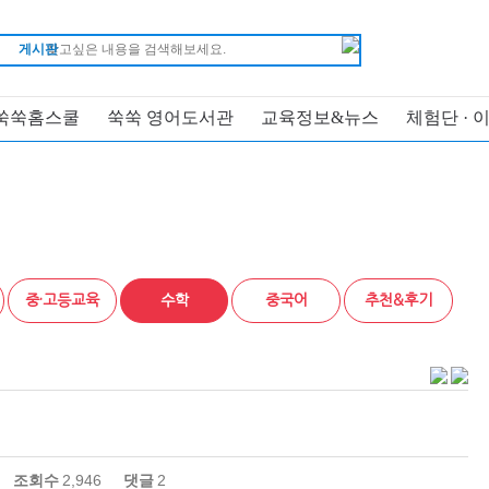
게시판
쑥쑥홈스쿨
쑥쑥 영어도서관
교육정보&뉴스
체험단 · 
중·고등교육
수학
중국어
추천&후기
조회수
2,946
댓글
2