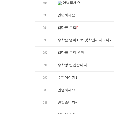
안녕하세요
696
안녕하세요.
695
엄마표 수학
[1]
694
수학은 엄마표로 몇학년까지되나요.
693
업마표 수학,영어
692
수학방 반갑습니다.
691
수학이야기1
690
안녕하세요~~
689
반갑습니다~
688