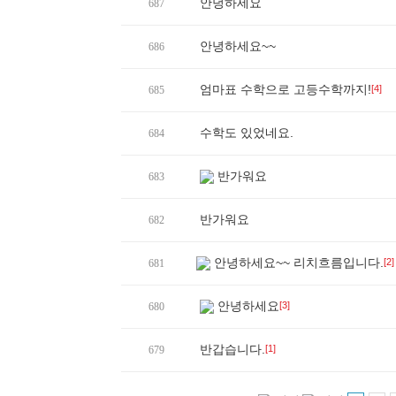
안녕하세요
687
안녕하세요~~
686
엄마표 수학으로 고등수학까지!
[4]
685
수학도 있었네요.
684
반가워요
683
반가워요
682
안녕하세요~~ 리치흐름입니다.
[2]
681
안녕하세요
[3]
680
반갑습니다.
[1]
679