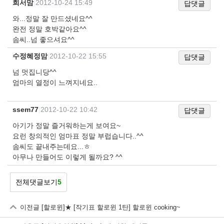
희서맘
|
2012-10-24 15:49
답댓글
와...정말 잘 만드셨네요^^
완전 정말 호박같아요^^
솜씨..넘 좋으셔요^^
수정혜정맘
|
2012-10-22 15:55
답댓글
넘 멋집니당^^
엄마의 열정이 느껴지네요..
ssem77
|
2012-10-22 10:42
답댓글
아기가 정말 즐거워하는게 보여요~
요런 창의적인 엄마표 정말 부럽습니다..^^
솜씨도 끝내주는데요...ㅎ
아무나 만들어도 이렇게 될까요? ^^
전체댓글보기
5
이전글
[할로윈]★ [작기표 할로윈 1탄] 할로윈 cooking~