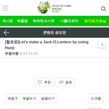
본문 바로가기
게시판
북클럽
쑥쑥워크시트
나를따르라
엄마표자료실
콘텐츠 공모전
[할로윈]Let's make a Jack-O-Lantern by using
5
Hanji
주원어뭉
|
2012-10-19
추천
공유
댓글
5
댓글쓰기
답글쓰기
스크랩