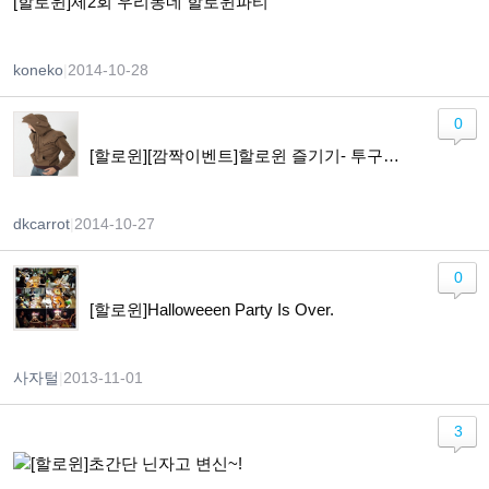
[할로윈]제2회 우리동네 할로윈파티
koneko
|
2014-10-28
0
[할로윈][깜짝이벤트]할로윈 즐기기- 투구와 갑옷 만들기
dkcarrot
|
2014-10-27
0
[할로윈]Halloweeen Party Is Over.
사자털
|
2013-11-01
3
[할로윈]초간단 닌자고 변신~!