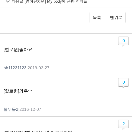
다음글
[영어유치원] My body에 관한 액티들
목록
맨위로
0
[할로윈]좋아요
hh11231123
|
2019-02-27
0
[할로윈]와우~~
볼우물2
|
2016-12-07
2