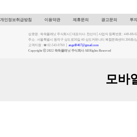
개인정보취급방침
이용약관
제휴문의
광고문의
투
상호명 : 쑥쑥플래닛 주식회사│대표이사: 천선아│사업자 등록번호 : 449-88-023
주소 : 서울특별시 동작구 상도로30길 40 상도커뮤니티 복합문화센터 206
고객지원 : ☎ 02-543-9760 │
angel8467@gmail.com
Copyright ⓒ 2022 쑥쑥플래닛 주식회사 All Rights Reserved
모바