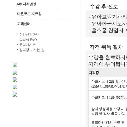
My 자격검정
수강 후 진로
다운로드 자료실
- 유아교육기관의
- 유아한글지도사
고객센터
- 홈스쿨 창업시
수강신청안내
강의실 FAQ
문의게시판
자격 취득 절차
강의장 오시는 길
수강을 완료하시면
자격이 부여됩니
자격증
한글지도사 2급 유아/유
(25문항/50분/80이상 합
한글지도사 1급(40문항/5
강사 양성과정 수강 시
발급 및 강사 활동 가능
오프라인 강의 수료 후