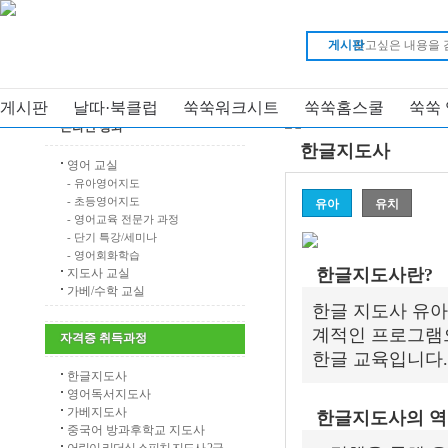
게시판
강좌명
강사명
전체 강좌보기
My 강의실
게시판
날따·북클럽
쑥쑥워크시트
쑥쑥홈스쿨
쑥쑥
온라인 강좌
한글지도사
영어 교실
- 유아영어지도
- 초등영어지도
유아
유치
- 영어교육 전문가 과정
- 단기 특강/세미나
- 영어회화학습
한글지도사란?
지도사 교실
가베/수학 교실
한글 지도사 유아
계적인 프로그램으
자격증 취득과정
한글 교육입니다.
한글지도사
영어독서지도사
가베지도사
한글지도사의 
중국어 방과후학교 지도사