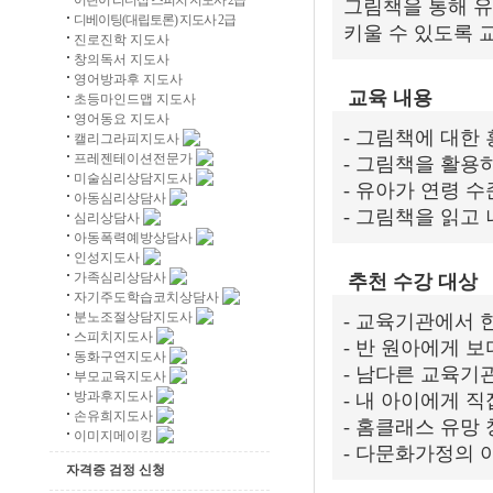
어린이 리더십 스피치 지도사 2급
그림책을 통해 유
디베이팅(대립토론) 지도사 2급
키울 수 있도록 
진로진학 지도사
창의독서 지도사
영어방과후 지도사
교육 내용
초등마인드맵 지도사
영어동요 지도사
- 그림책에 대한
캘리그라피지도사
프레젠테이션전문가
- 그림책을 활용
미술심리상담지도사
- 유아가 연령 
아동심리상담사
- 그림책을 읽고
심리상담사
아동폭력예방상담사
인성지도사
가족심리상담사
추천 수강 대상
자기주도학습코치상담사
분노조절상담지도사
- 교육기관에서 
스피치지도사
- 반 원아에게 
동화구연지도사
- 남다른 교육기
부모교육지도사
방과후지도사
- 내 아이에게 
손유희지도사
- 홈클래스 유망
이미지메이킹
- 다문화가정의 
자격증 검정 신청