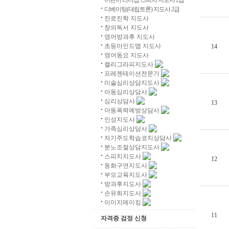
어린이 리더십 스피치 지도사 2급
디베이팅(대립토론) 지도사 2급
진로진학 지도사
창의독서 지도사
영어방과후 지도사
초등마인드맵 지도사
14
영어동요 지도사
캘리그라피지도사
프레젠테이션전문가
미술심리상담지도사
아동심리상담사
심리상담사
13
아동폭력예방상담사
인성지도사
가족심리상담사
자기주도학습코치상담사
분노조절상담지도사
스피치지도사
12
동화구연지도사
부모교육지도사
방과후지도사
손유희지도사
이미지메이킹
11
자격증 검정 신청