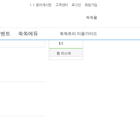
1:1 문의게시판
고객센터
로그인
회원가입
홈
>
강의실
>
영어교실
>
영어교육 지도자과정
쑥쑥몰
이벤트
쑥쑥에듀
쑥쑥트리 이용가이드
리스트 보기
이미지보기
최근 본 강좌
1
/1
찜 리스트