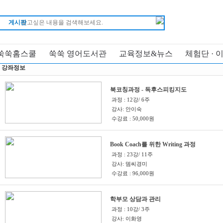
명
강사명
게시판
쑥쑥홈스쿨
쑥쑥 영어도서관
교육정보&뉴스
체험단 · 
기본정렬
할인강좌정렬
강좌정보
북코칭과정 - 독후스피킹지도
과정 : 12강/ 6주
강사: 안이숙
수강료 : 50,000원
Book Coach를 위한 Writing 과정
과정 : 23강/ 11주
강사: 뎀씨경미
수강료 : 96,000원
학부모 상담과 관리
과정 : 10강/ 3주
강사: 이화영