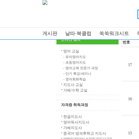
강좌
전체 강좌보기
My 강의실
게시판
날따·북클럽
쑥쑥워크시트
(총
17
건)
온라인 강좌
번호
영어 교실
- 유아영어지도
- 초등영어지도
17
- 영어교육 전문가 과정
- 단기 특강/세미나
- 영어회화학습
지도사 교실
가베/수학 교실
16
자격증 취득과정
한글지도사
영어독서지도사
가베지도사
15
중국어 방과후학교 지도사