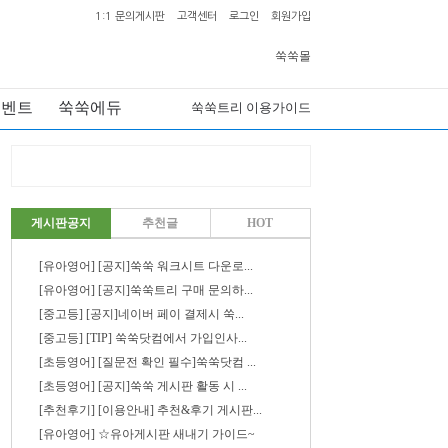
1:1 문의게시판
고객센터
로그인
회원가입
쑥쑥몰
이벤트
쑥쑥에듀
쑥쑥트리 이용가이드
게시판공지
추천글
HOT
[유아영어] [공지]쑥쑥 워크시트 다운로...
[유아영어] [공지]쑥쑥트리 구매 문의하...
[중고등] [공지]네이버 페이 결제시 쑥...
[중고등] [TIP] 쑥쑥닷컴에서 가입인사...
[초등영어] [질문전 확인 필수]쑥쑥닷컴 ...
[초등영어] [공지]쑥쑥 게시판 활동 시 ...
[추천후기] [이용안내] 추천&후기 게시판...
[유아영어] ☆유아게시판 새내기 가이드~