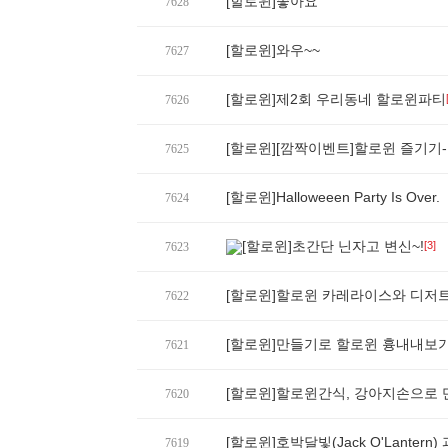
[할로윈]좋아요
7628
[할로윈]와우~~
7627
[할로윈]제2회 우리동네 할로윈파티
7626
[할로윈][깜짝이벤트]할로윈 즐기기-
7625
[할로윈]Halloweeen Party Is Over.
7624
[할로윈]초간단 닌자고 변신~!
[3]
7623
[할로윈]할로윈 카레라이스와 디저트
7622
[할로윈]만들기로 할로윈 흉내내보
7621
[할로윈]할로윈간식, 강아지손으로 
7620
[할로윈]호박달빛(Jack O'Lantern) 과 
7619