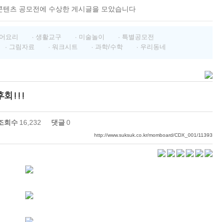
콘텐츠 공모전에 수상한 게시글을 모았습니다
영어요리
· 생활교구
· 미술놀이
· 특별공모전
· 그림자료
· 워크시트
· 과학/수학
· 우리동네
회!!!
조회수
16,232
댓글
0
http://www.suksuk.co.kr/momboard/CDX_001/11393