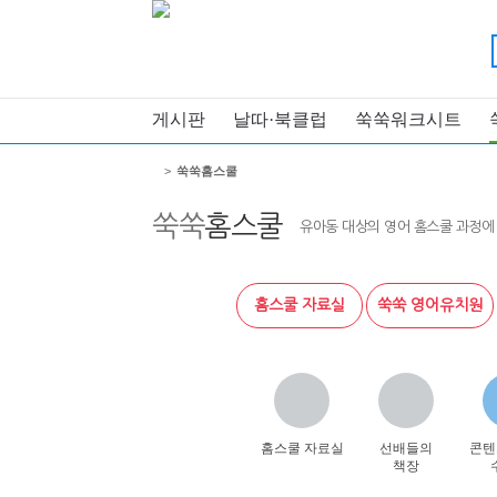
게시판
날따·북클럽
쑥쑥워크시트
>
쑥쑥홈스쿨
쑥쑥
홈스쿨
유아동 대상의 영어 홈스쿨 과정에
홈스쿨 자료실
쑥쑥 영어유치원
홈스쿨 자료실
선배들의
콘텐
책장