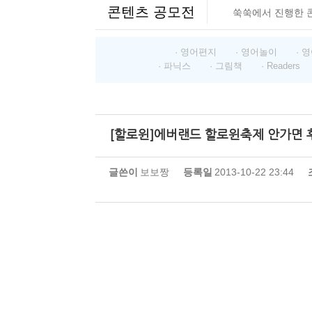
콘텐츠 공모전
쑥쑥에서 진행한 
· 영어편지
· 영어놀이
· 
· 파닉스
· 그림책
· Readers
[할로윈]에버랜드 할로윈축제 안가면 후
글쓴이
보보짱
등록일
2013-10-22 23:44