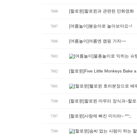
[할로윈]할로윈과 관련된 만화영화
7608
[여름놀이]봉숭아로 놀아보아요~!
7607
[여름놀이]여름엔 캠핑 가자~~
7606
[여름놀이]물총놀이로 익히는 슈팅
7603
[할로윈]Five Little Monkeys Bake a B
7602
[할로윈]헬로윈 호러분장으로 배
7601
[할로윈]할로윈 마무리 장식과~할로
7598
[할로윈]사랑에 빠진 미이라~ ^^;;
7597
[할로윈]솜씨 없는 사람이 하는 할
7596