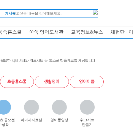
게시판
쑥쑥홈스쿨
쑥쑥 영어도서관
교육정보&뉴스
체험단 · 
 필요한 액티비티와 워크시트 등 홈스쿨 학습자료를 제공합니다.
초등홈스쿨
생활영어
영어이름
츠 공모전
이미지자료실
영어동영상
워크시트
수상작
만들기