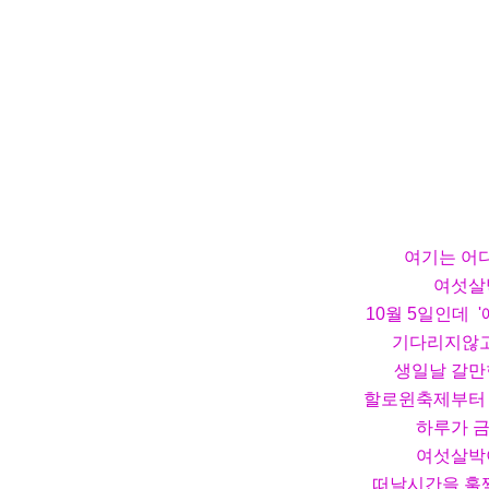
여기는 어디
여섯살
10월 5일인데 
기다리지않고
생일날 갈만
할로윈축제부터
하루가 
여섯살박
떠날시간을 훌