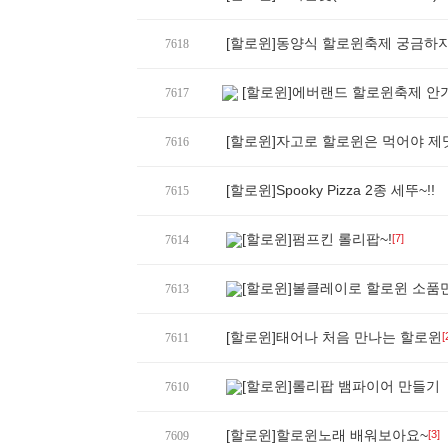
[할로윈]동양식 할로윈축제 궁금하지
7618
[할로윈]에버랜드 할로윈축제 안가면
7617
[할로윈]자고로 할로윈은 먹어야 제맛!
7616
[할로윈]Spooky Pizza 2종 세뚜~!!
7615
[할로윈]펌프킨 롤리팝~!
[7]
7614
[할로윈]볼클레이로 할로윈 소품만
7613
[할로윈]태어나 처음 만나는 할로윈
[
7611
[할로윈]롤리팝 뱀파이어 만들기
7610
[할로윈]할로윈노래 배워보아요~
[3]
7609