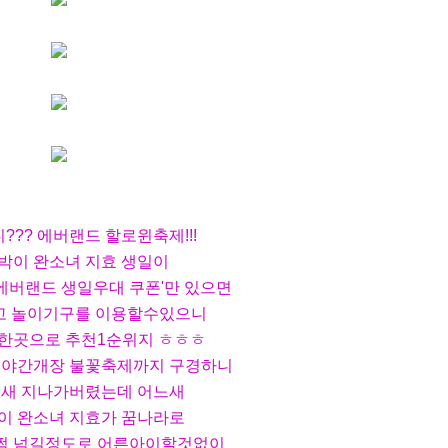
??? 에버랜드 할로윈축제!!!
박이 완소녀 지효 생일이
'에버랜드 생일우대 쿠폰'만 있으면
 놀이기구를 이용할수있으니
한곳으로 추천1순위지 ㅎㅎㅎ
 야간개장 불꽃축제까지 구경하니
금새 지나가버렸는데 어느새
이 완소녀 지효가
꿈나라로
쩍 넘길정도로 어른아이할것없이