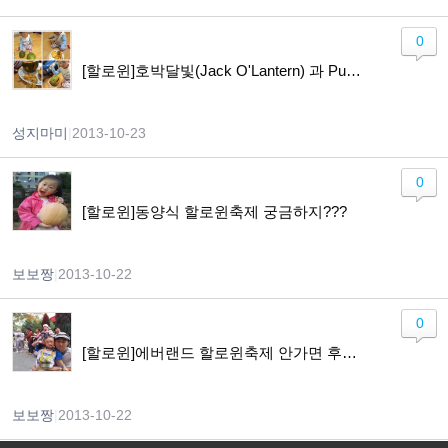
0
[할로윈]호박달빛(Jack O'Lantern) 과 Pumpkin Ice Cream만들기
성지마미
|
2013-10-23
0
[할로윈]동양식 할로윈축제 궁금하지???
보보짱
|
2013-10-22
0
[할로윈]에버랜드 할로윈축제 안가면 후회!!!
보보짱
|
2013-10-22