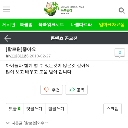
본문 바로가기
게시판
북클럽
쑥쑥워크시트
나를따르라
엄마표자료실
콘텐츠 공모전
[할로윈]좋아요
0
hh11231123
|
2019-02-27
아이들과 함께 할 수 있는것이 많은것 같아요
많이 보고 배우고 도움 받아 갑니다.
추천
공유
댓글
0
댓글쓰기
답글쓰기
스크랩
다음글
[할로윈]와우~~