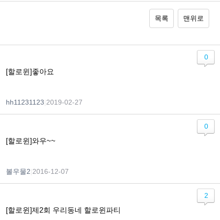
목록
맨위로
0
[할로윈]좋아요
hh11231123
|
2019-02-27
0
[할로윈]와우~~
볼우물2
|
2016-12-07
2
[할로윈]제2회 우리동네 할로윈파티