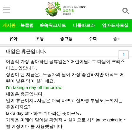
본문 바로가기
게시판
북클럽
쑥쑥워크시트
나를따르라
엄마표자료실
유아
초등
중고등
수학
중국어
내일은 휴근입니다.
1
어릴적 가장 좋아하던 공휴일은? 어린이날.. 그 다음이 크리스
마스.. 였답니다.
성인이 된 지금은.. 노동자의 날이 가장 좋긴하지만 아직도 어
린이 날은 맘이 설래네요.
I'm taking a day off tomorrow.
내일은 휴근입니다.
말이 휴근이지.. 사실은 더욱 바쁘고 살짜쿵 부담도 느껴지는
휴일이지요?
tak a day off - 하루 쉬다라는 뜻이구요.
가까운 미래에 일어날 확정적 사실이므로 시제는 be going to ~
할 예정이다 를 사용했답니다.